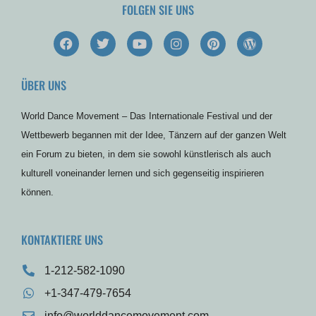
FOLGEN SIE UNS
F
T
Y
I
P
W
a
w
o
n
i
o
c
i
u
s
n
r
e
t
t
t
t
d
ÜBER UNS
b
t
u
a
e
p
o
e
b
g
r
r
o
r
e
r
e
e
World Dance Movement – Das Internationale Festival und der
k
a
s
s
m
t
s
Wettbewerb begannen mit der Idee, Tänzern auf der ganzen Welt
ein Forum zu bieten, in dem sie sowohl künstlerisch als auch
kulturell voneinander lernen und sich gegenseitig inspirieren
können.
KONTAKTIERE UNS
1-212-582-1090
+1-347-479-7654
info@worlddancemovement.com