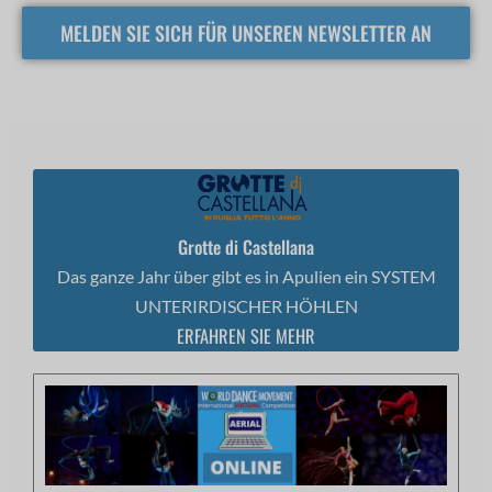
MELDEN SIE SICH FÜR UNSEREN NEWSLETTER AN
Grotte di Castellana
Das ganze Jahr über gibt es in Apulien ein SYSTEM
UNTERIRDISCHER HÖHLEN
ERFAHREN SIE MEHR