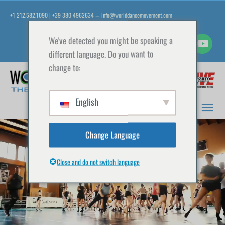
Zum
+1 212.582.1090 | +39 380 4962634
info@worlddancemovement.com
—
Inhalt
springen
We've detected you might be speaking a
different language. Do you want to
change to:
Hau
English
Change Language
Close and do not switch language