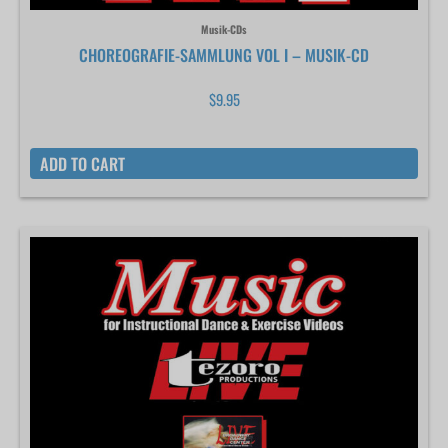
Musik-CDs
CHOREOGRAFIE-SAMMLUNG VOL I – MUSIK-CD
$
9.95
ADD TO CART