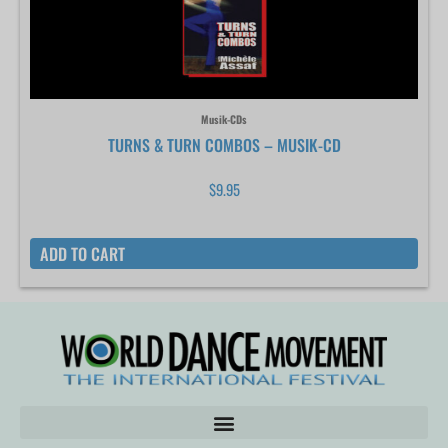
Musik-CDs
TURNS & TURN COMBOS – MUSIK-CD
$
9.95
ADD TO CART