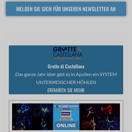
MELDEN SIE SICH FÜR UNSEREN NEWSLETTER AN
Grotte di Castellana
Das ganze Jahr über gibt es in Apulien ein SYSTEM
UNTERIRDISCHER HÖHLEN
ERFAHREN SIE MEHR