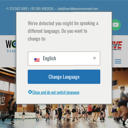
Zum
+1 212.582.1090 | +39 380 4962634
info@worlddancemovement.com
—
Inhalt
springen
We've detected you might be speaking a
different language. Do you want to
change to:
Hau
English
Change Language
Close and do not switch language