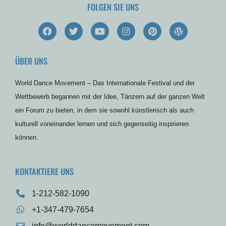
FOLGEN SIE UNS
F
T
Y
I
P
W
a
w
o
n
i
o
c
i
u
s
n
r
e
t
t
t
t
d
ÜBER UNS
b
t
u
a
e
p
o
e
b
g
r
r
o
r
e
r
e
e
World Dance Movement – Das Internationale Festival und der
k
a
s
s
m
t
s
Wettbewerb begannen mit der Idee, Tänzern auf der ganzen Welt
ein Forum zu bieten, in dem sie sowohl künstlerisch als auch
kulturell voneinander lernen und sich gegenseitig inspirieren
können.
KONTAKTIERE UNS
1-212-582-1090
+1-347-479-7654
info@worlddancemovement.com