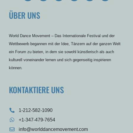
c
i
u
s
n
r
e
t
t
t
t
d
ÜBER UNS
b
t
u
a
e
p
o
e
b
g
r
r
o
r
e
r
e
e
k
a
s
s
m
t
s
World Dance Movement – Das Internationale Festival und der
Wettbewerb begannen mit der Idee, Tänzern auf der ganzen Welt
ein Forum zu bieten, in dem sie sowohl künstlerisch als auch
kulturell voneinander lernen und sich gegenseitig inspirieren
können.
KONTAKTIERE UNS
1-212-582-1090
+1-347-479-7654
info@worlddancemovement.com