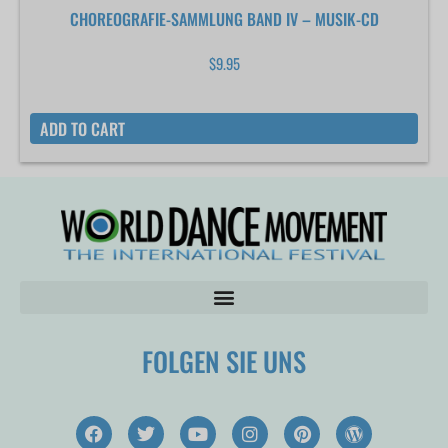
CHOREOGRAFIE-SAMMLUNG BAND IV – MUSIK-CD
$
9.95
ADD TO CART
FOLGEN SIE UNS
F
T
Y
I
P
W
a
w
o
n
i
o