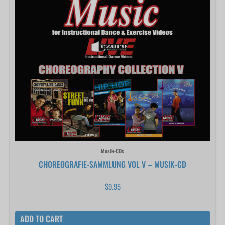
Musik-CDs
CHOREOGRAFIE-SAMMLUNG VOL V – MUSIK-CD
$
9.95
ADD TO CART