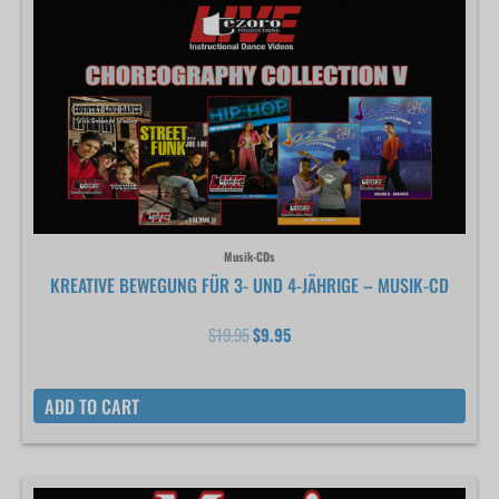
Musik-CDs
KREATIVE BEWEGUNG FÜR 3- UND 4-JÄHRIGE – MUSIK-CD
$
19.95
$
9.95
ADD TO CART