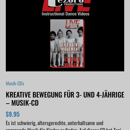
year
olds
-
Music
CD
Menge
Musik-CDs
KREATIVE BEWEGUNG FÜR 3- UND 4-JÄHRIGE
– MUSIK-CD
$
9.95
Es ist schwierig, altersgerechte, unterhaltsame und
spannende Musik für Kinder zu finden. Auf dieser CD hat Toni