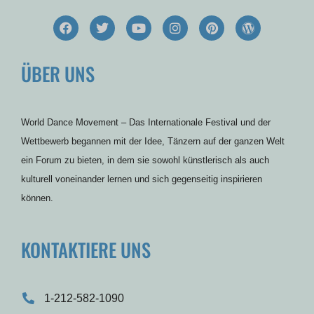
F
T
Y
I
P
W
a
w
o
n
i
o
c
i
u
s
n
r
e
t
t
t
t
d
ÜBER UNS
b
t
u
a
e
p
o
e
b
g
r
r
o
r
e
r
e
e
k
a
s
s
m
t
s
World Dance Movement – Das Internationale Festival und der
Wettbewerb begannen mit der Idee, Tänzern auf der ganzen Welt
ein Forum zu bieten, in dem sie sowohl künstlerisch als auch
kulturell voneinander lernen und sich gegenseitig inspirieren
können.
KONTAKTIERE UNS
1-212-582-1090