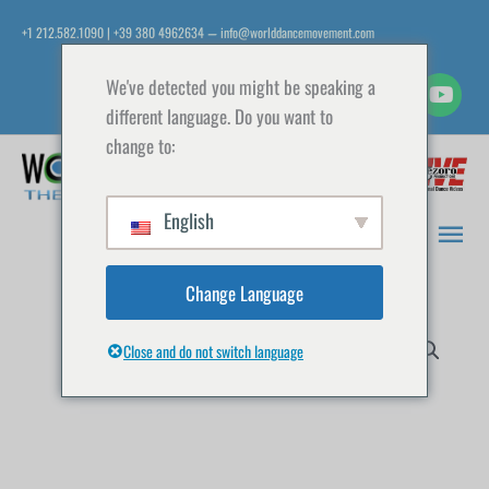
Zum
+1 212.582.1090 | +39 380 4962634
info@worlddancemovement.com
—
Inhalt
springen
We've detected you might be speaking a
different language. Do you want to
change to:
Hau
English
Change Language
Close and do not switch language