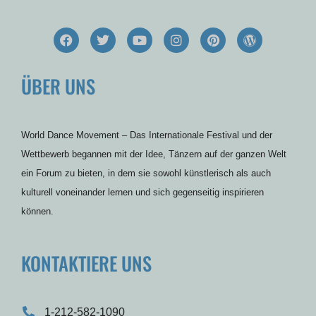
F
T
Y
I
P
W
a
w
o
n
i
o
c
i
u
s
n
r
e
t
t
t
t
d
ÜBER UNS
b
t
u
a
e
p
o
e
b
g
r
r
o
r
e
r
e
e
k
a
s
s
m
t
s
World Dance Movement – Das Internationale Festival und der
Wettbewerb begannen mit der Idee, Tänzern auf der ganzen Welt
ein Forum zu bieten, in dem sie sowohl künstlerisch als auch
kulturell voneinander lernen und sich gegenseitig inspirieren
können.
KONTAKTIERE UNS
1-212-582-1090