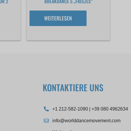
OR 2
BREAKDANCE 5 „FREEZES“
WEITERLESEN
KONTAKTIERE UNS
+1 212-582-1090 | +39 080 4962634
info@worlddancemovement.com