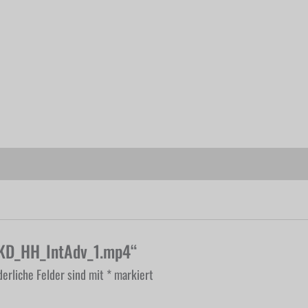
RKD_HH_IntAdv_1.mp4“
derliche Felder sind mit
*
markiert