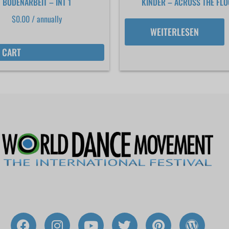
BODENARBEIT – INT 1
KINDER – ACROSS THE FLO
$
0.00
/ annually
WEITERLESEN
 CART
F
I
Y
T
P
W