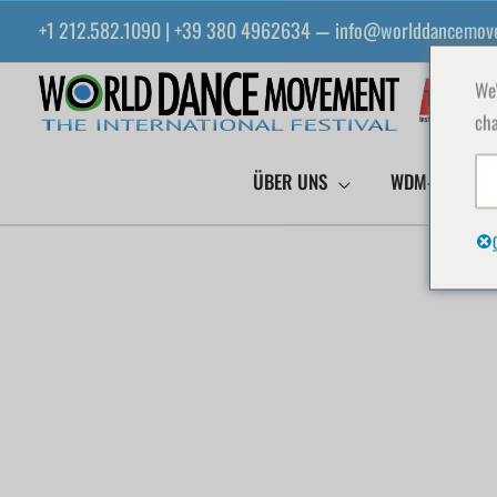
Zum
+1 212.582.1090 | +39 380 4962634
info@worlddancemov
—
Inhalt
springen
We'
cha
ÜBER UNS
WDM-EVENTS