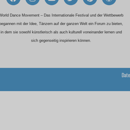
a
n
o
w
i
o
c
s
u
i
n
r
e
t
t
t
t
d
World Dance Movement – Das Internationale Festival und der Wettbewerb
b
a
u
t
e
p
begannen mit der Idee, Tänzern auf der ganzen Welt ein Forum zu bieten,
o
g
b
e
r
r
in dem sie sowohl künstlerisch als auch kulturell voneinander lernen und
o
r
e
r
e
e
sich gegenseitig inspirieren können.
k
a
s
s
m
t
s
Date