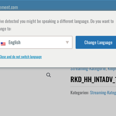
ement.com
ve detected you might be speaking a different language. Do you want to
nge to:
English
Change Language
FAKULTÄT
GESCHÄFT
REGISTRIEREN
M
Close and do not switch language
Streaming-Kategorie
,
Klop
RKD_HH_INTADV_
Kategorien:
Streaming-Kateg