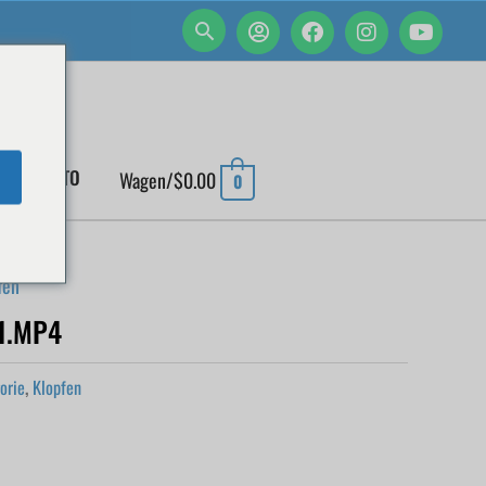
EIN KONTO
Wagen/
$
0.00
0
fen
1.MP4
orie
,
Klopfen