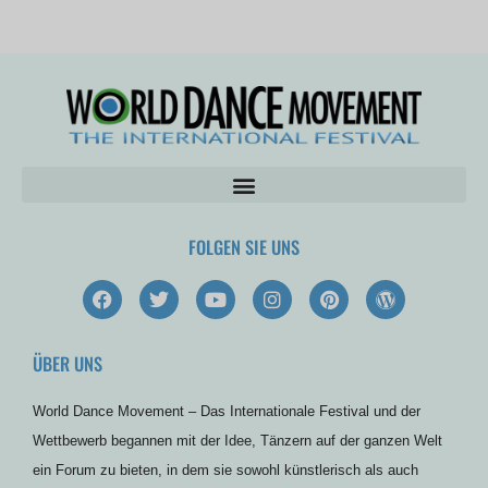
FOLGEN SIE UNS
F
T
Y
I
P
W
a
w
o
n
i
o
c
i
u
s
n
r
e
t
t
t
t
d
ÜBER UNS
b
t
u
a
e
p
o
e
b
g
r
r
o
r
e
r
e
e
World Dance Movement – Das Internationale Festival und der
k
a
s
s
m
t
s
Wettbewerb begannen mit der Idee, Tänzern auf der ganzen Welt
ein Forum zu bieten, in dem sie sowohl künstlerisch als auch