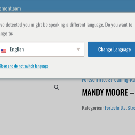
ement.com
ve detected you might be speaking a different language. Do you want to
nge to:
English
Change Language
FAKULTÄT
GESCHÄFT
REGISTRIEREN
M
Close and do not switch language
Fortschritte
,
Streaming-Ka
MANDY MOORE –
Kategorien:
Fortschritte
,
Str