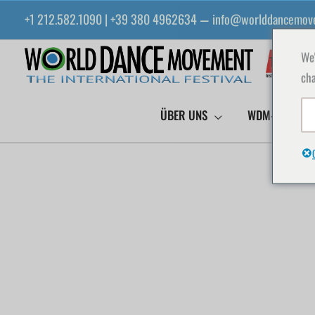
Zum
+1 212.582.1090 | +39 380 4962634
info@worlddancemov
—
Inhalt
springen
We'
cha
ÜBER UNS
WDM-EVENTS