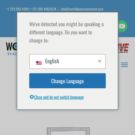
Zum
+1 212.582.1090 | +39 380 4962634
info@worlddancemovement.com
—
Inhalt
springen
We've detected you might be speaking a
different language. Do you want to
change to:
Hau
English
Change Language
Close and do not switch language