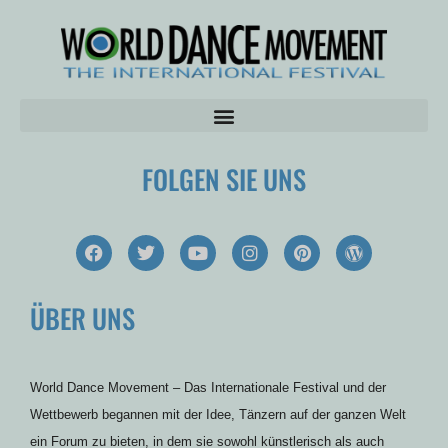
FOLGEN SIE UNS
F
T
Y
I
P
W
a
w
o
n
i
o
c
i
u
s
n
r
e
t
t
t
t
d
ÜBER UNS
b
t
u
a
e
p
o
e
b
g
r
r
o
r
e
r
e
e
k
a
s
s
m
t
s
World Dance Movement – Das Internationale Festival und der
Wettbewerb begannen mit der Idee, Tänzern auf der ganzen Welt
ein Forum zu bieten, in dem sie sowohl künstlerisch als auch