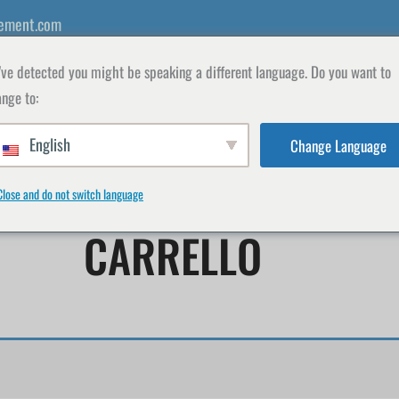
ement.com
ve detected you might be speaking a different language. Do you want to
nge to:
English
Change Language
INSEGNANTI
SHOP
ISCRIVITI
IL MIO
Close and do not switch language
CARRELLO