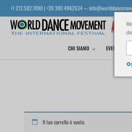
Vai
+1 212.582.1090 | +39 380 4962634
info@worlddancemov
—
al
contenuto
We'
cha
CHI SIAMO
EVENTI WDM
Il tuo carrello è vuoto.