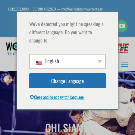
Vai
+1 212.582.1090 | +39 380 4962634
info@worlddancemovement.com
—
al
contenuto
We've detected you might be speaking a
different language. Do you want to
change to:
Men
prin
English
Change Language
Close and do not switch language
CHI SIAMO