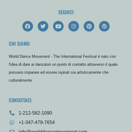
SEGUICI
F
T
Y
I
P
W
a
w
o
n
i
o
c
i
u
s
n
r
e
t
t
t
t
d
CHI SIAMO
b
t
u
a
e
P
o
e
b
g
r
r
o
r
e
r
e
e
World Dance Movement - The International Festival è nato con
k
a
s
s
m
t
s
l'idea di dare ai danzatori un punto di contatto attraverso il quale
possano imparare ed essere ispirati sia artisticamente che
culturalmente.
CONTATTACI
1-212-582-1090
+1-347-479-7654
info@worlddancemovement.com