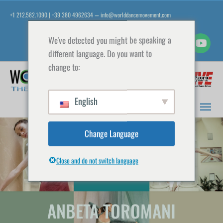
Vai
+1 212.582.1090 | +39 380 4962634
info@worlddancemovement.com
—
al
contenuto
We've detected you might be speaking a
different language. Do you want to
change to:
Men
prin
English
Change Language
Close and do not switch language
ANBETA TOROMANI