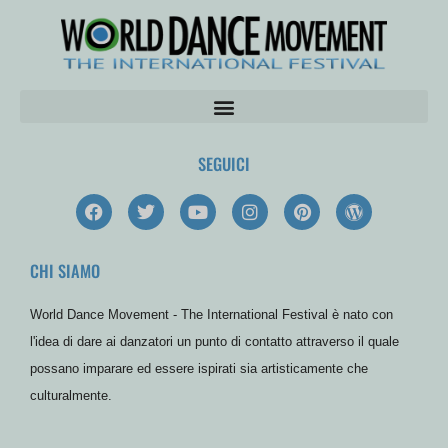
SEGUICI
F
T
Y
I
P
W
a
w
o
n
i
o
c
i
u
s
n
r
e
t
t
t
t
d
CHI SIAMO
b
t
u
a
e
P
o
e
b
g
r
r
o
r
e
r
e
e
World Dance Movement - The International Festival è nato con
k
a
s
s
m
t
s
l'idea di dare ai danzatori un punto di contatto attraverso il quale
possano imparare ed essere ispirati sia artisticamente che
culturalmente.