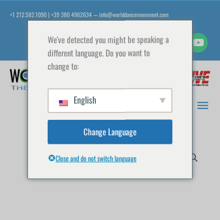
Vai
+1 212.582.1090 | +39 380 4962634
info@worlddancemovement.com
—
al
contenuto
We've detected you might be speaking a
different language. Do you want to
change to:
Men
prin
English
Change Language
Desmond
Close and do not switch language
Richardson
-
Dance
for
Kids