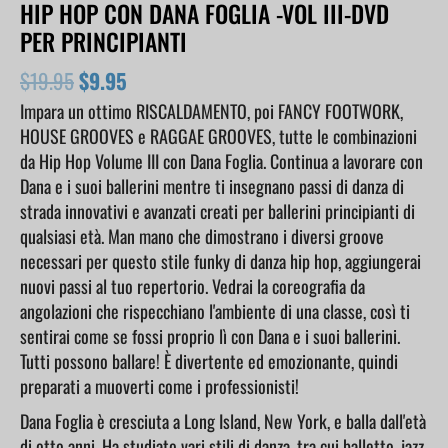
HIP HOP CON DANA FOGLIA -VOL III-DVD
PER PRINCIPIANTI
$
19.95
$
9.95
Impara un ottimo RISCALDAMENTO, poi FANCY FOOTWORK,
HOUSE GROOVES e RAGGAE GROOVES, tutte le combinazioni
da Hip Hop Volume III con Dana Foglia. Continua a lavorare con
Dana e i suoi ballerini mentre ti insegnano passi di danza di
strada innovativi e avanzati creati per ballerini principianti di
qualsiasi età. Man mano che dimostrano i diversi groove
necessari per questo stile funky di danza hip hop, aggiungerai
nuovi passi al tuo repertorio. Vedrai la coreografia da
angolazioni che rispecchiano l'ambiente di una classe, così ti
sentirai come se fossi proprio lì con Dana e i suoi ballerini.
Tutti possono ballare! È divertente ed emozionante, quindi
preparati a muoverti come i professionisti!
Dana Foglia è cresciuta a Long Island, New York, e balla dall'età
di otto anni. Ha studiato vari stili di danza, tra cui balletto, jazz,