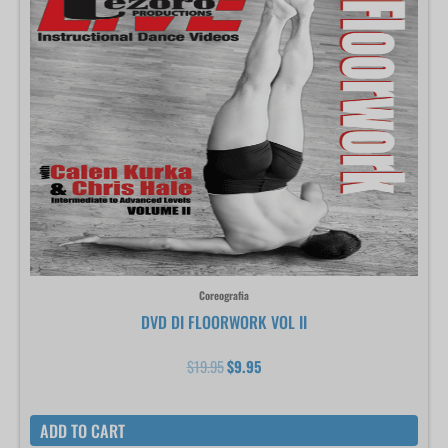
originale
attuale
era:
è:
$19.95.
$9.95.
Coreografia
DVD DI FLOORWORK VOL II
$
19.95
$
9.95
ADD TO CART