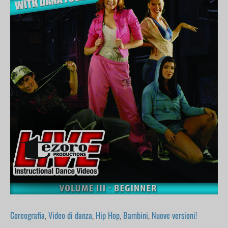
VOL
III-
Beginner
DVD
quantità
Coreografia
,
Video di danza
,
Hip Hop
,
Bambini
,
Nuove versioni!