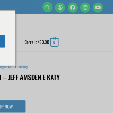
 ACCOUNT
Carrello/
$
0.00
0
egoria streaming
I – JEFF AMSDEN E KATY
 UP NOW