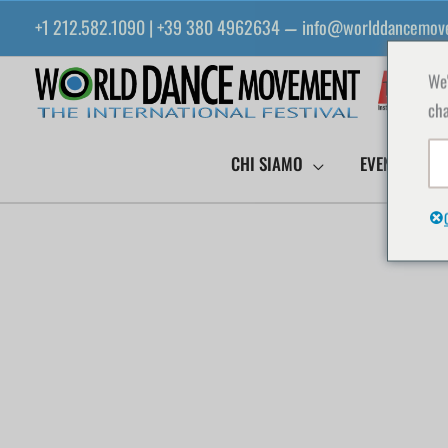
Vai
+1 212.582.1090 | +39 380 4962634
info@worlddancemov
—
al
contenuto
We'
cha
CHI SIAMO
EVENTI WDM