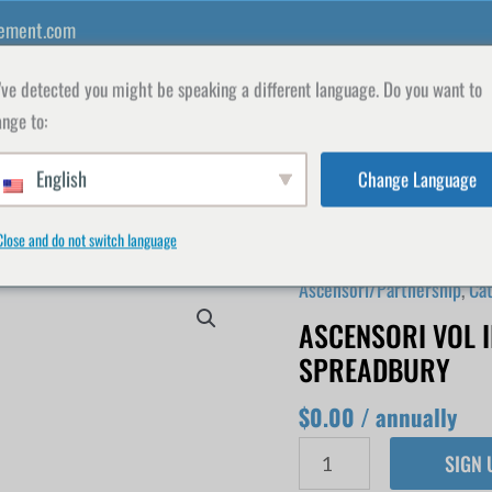
ement.com
ve detected you might be speaking a different language. Do you want to
nge to:
English
Change Language
INSEGNANTI
SHOP
ISCRIVITI
IL MIO
Close and do not switch language
Ascensori/Partnership
,
Cat
Lifts
Vol
ASCENSORI VOL I
II
SPREADBURY
-
$
0.00
/ annually
Jeff
Amsden
SIGN
&