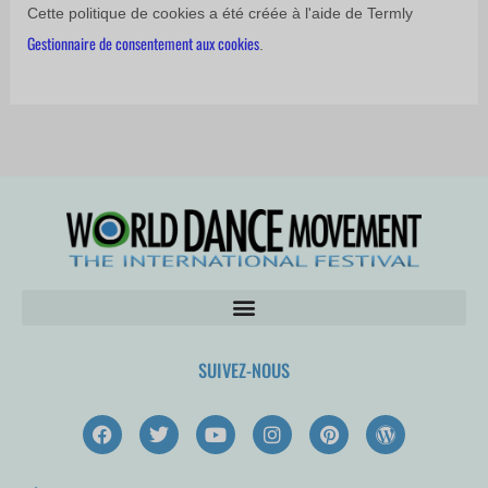
Cette politique de cookies a été créée à l'aide de Termly
Gestionnaire de consentement aux cookies
.
SUIVEZ-NOUS
F
T
Y
I
P
W
a
w
o
n
i
o
c
i
u
s
n
r
e
t
t
t
t
d