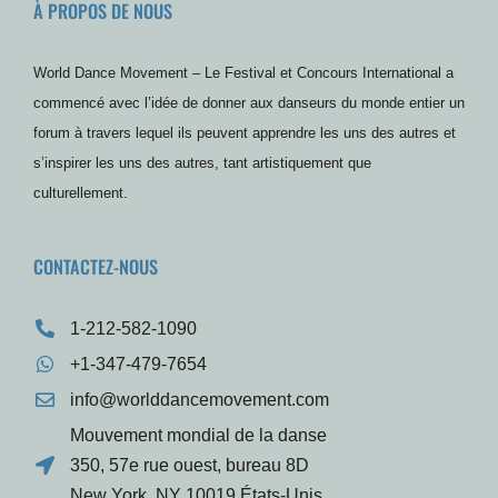
À PROPOS DE NOUS
b
t
u
a
e
P
o
e
b
g
r
r
o
r
e
r
e
e
k
a
s
s
World Dance Movement – Le Festival et Concours International a
m
t
s
commencé avec l’idée de donner aux danseurs du monde entier un
forum à travers lequel ils peuvent apprendre les uns des autres et
s’inspirer les uns des autres, tant artistiquement que
culturellement.
CONTACTEZ-NOUS
1-212-582-1090
+1-347-479-7654
info@worlddancemovement.com
Mouvement mondial de la danse
350, 57e rue ouest, bureau 8D
New York, NY 10019 États-Unis