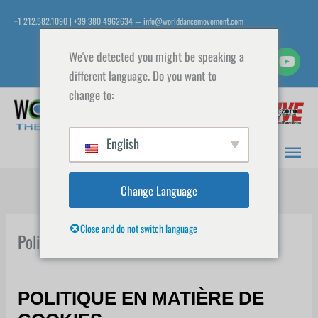
Aller
+1 212.582.1090 | +39 380 4962634
info@worlddancemovement.com
—
au
contenu
We've detected you might be speaking a
different language. Do you want to
change to:
Men
prin
English
Change Language
Close and do not switch language
Politique en matière de cookies
POLITIQUE EN MATIÈRE DE