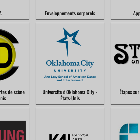
A
Enveloppements corporels
App
tes de scène
Université d'Oklahoma City -
Étapes su
Unis
États-Unis