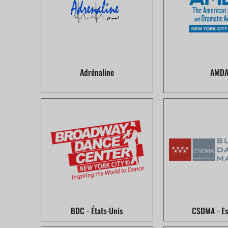
Adrénaline
AMD
BDC - États-Unis
CSDMA - E