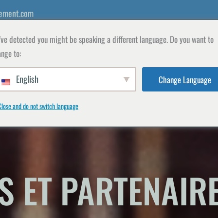
ement.com
ve detected you might be speaking a different language. Do you want to
nge to:
English
Change Language
S WDM
LA FACULTÉ
BOUTIQUE
REGISTRE
Close and do not switch language
 ET PARTENAIR