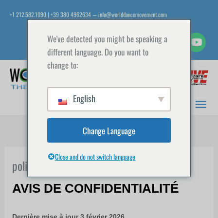
Aller
+1 212.582.1090 | +39 380 4962634
info@worlddancemovement.com
—
au
contenu
We've detected you might be speaking a
different language. Do you want to
change to:
Men
prin
English
Change Language
Close and do not switch language
politique de confidentialité
AVIS DE CONFIDENTIALITÉ
Dernière mise à jour
3 février 2026