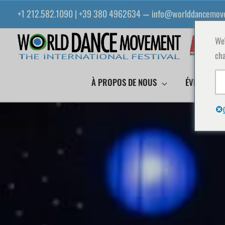
Aller
+1 212.582.1090 | +39 380 4962634
info@worlddancemov
—
au
contenu
We'
cha
À PROPOS DE NOUS
ÉVÉNEMENT