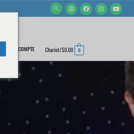
MON COMPTE
Chariot/
$
0.00
0