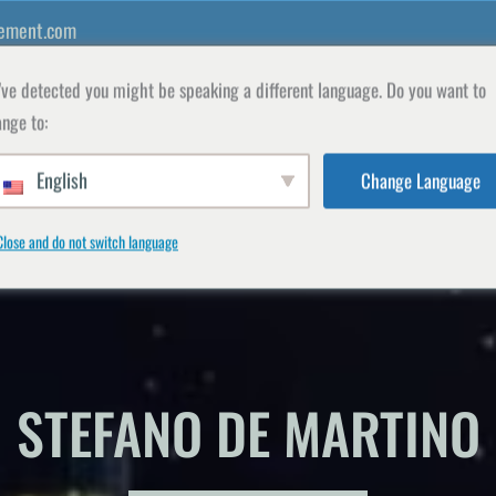
ement.com
ve detected you might be speaking a different language. Do you want to
nge to:
English
Change Language
S WDM
LA FACULTÉ
BOUTIQUE
REGISTRE
Close and do not switch language
STEFANO DE MARTINO