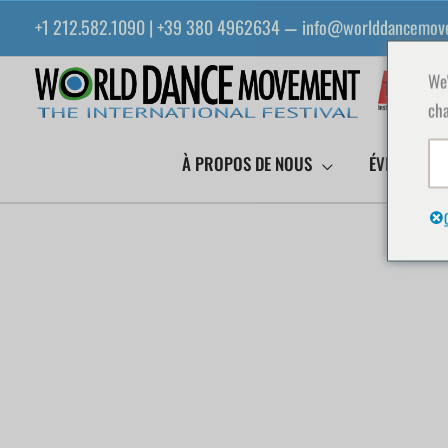
Aller
+1 212.582.1090 | +39 380 4962634
info@worlddancemov
—
au
contenu
We'
cha
À PROPOS DE NOUS
ÉVÉNEMENT