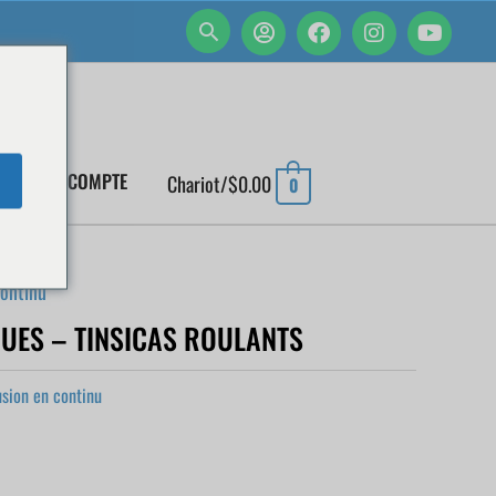
MON COMPTE
Chariot/
$
0.00
0
continu
UES – TINSICAS ROULANTS
usion en continu