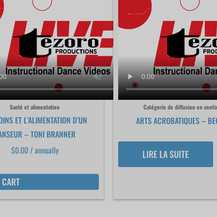
Santé et alimentation
Catégorie de diffusion en conti
OINS ET L’ALIMENTATION D’UN
ARTS ACROBATIQUES – BE
ANSEUR – TONI BRANNER
$
0.00
/ annually
LIRE LA SUITE
 CART