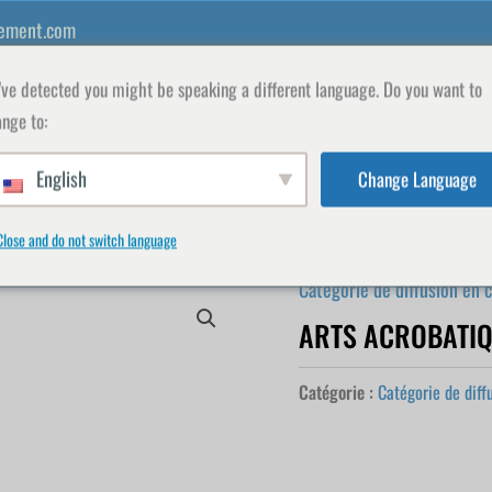
ement.com
ve detected you might be speaking a different language. Do you want to
nge to:
English
Change Language
S WDM
LA FACULTÉ
BOUTIQUE
REGISTRE
Close and do not switch language
Catégorie de diffusion en 
ARTS ACROBATIQ
Catégorie :
Catégorie de diff