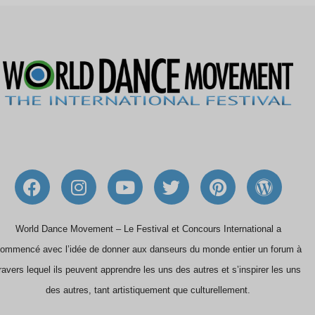
F
I
Y
T
P
W
a
n
o
w
i
o
c
s
u
i
n
r
e
t
t
t
t
d
World Dance Movement – Le Festival et Concours International a
b
a
u
t
e
P
ommencé avec l’idée de donner aux danseurs du monde entier un forum à
o
g
b
e
r
r
ravers lequel ils peuvent apprendre les uns des autres et s’inspirer les uns
o
r
e
r
e
e
des autres, tant artistiquement que culturellement.
k
a
s
s