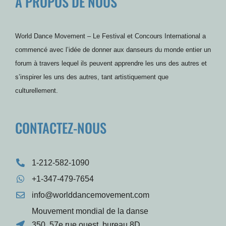
À PROPOS DE NOUS
o
e
b
g
r
r
o
r
e
r
e
e
k
a
s
s
m
t
s
World Dance Movement – Le Festival et Concours International a
commencé avec l’idée de donner aux danseurs du monde entier un
forum à travers lequel ils peuvent apprendre les uns des autres et
s’inspirer les uns des autres, tant artistiquement que
culturellement.
CONTACTEZ-NOUS
1-212-582-1090
+1-347-479-7654
info@worlddancemovement.com
Mouvement mondial de la danse
350, 57e rue ouest, bureau 8D