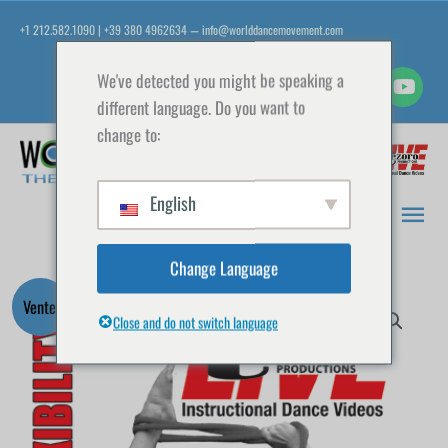
Aller
+1 212.582.1090 | +39 380 4962634
info@worlddancemovement.com
—
au
contenu
We've detected you might be speaking a
different language. Do you want to
change to:
Men
prin
English
Change Language
Le
Le
quantité
Vente!
prix
prix
Close and do not switch language
de
initial
actuel
Active-
était :
est :
Isolated
$19.95.
$5.95.
Flexibility
Program