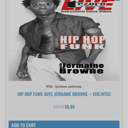
initial
actuel
était :
est :
$19.95.
$5.95.
NTSC - Systèmes américains
HIP HOP FUNK AVEC JERMAINE BROWNE – VHS/NTSC
$
19.95
$
5.95
ADD TO CART