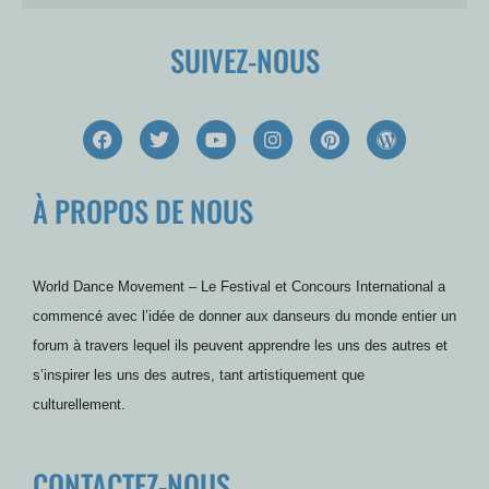
SUIVEZ-NOUS
F
T
Y
I
P
W
a
w
o
n
i
o
c
i
u
s
n
r
e
t
t
t
t
d
À PROPOS DE NOUS
b
t
u
a
e
P
o
e
b
g
r
r
o
r
e
r
e
e
k
a
s
s
m
t
s
World Dance Movement – Le Festival et Concours International a
commencé avec l’idée de donner aux danseurs du monde entier un
forum à travers lequel ils peuvent apprendre les uns des autres et
s’inspirer les uns des autres, tant artistiquement que
culturellement.
CONTACTEZ-NOUS