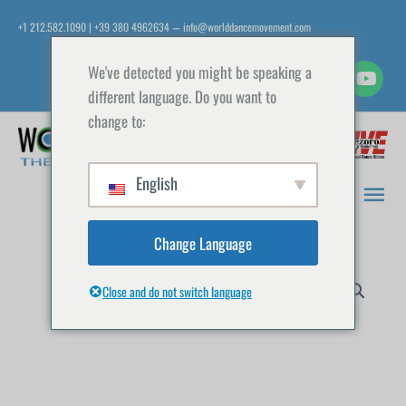
Aller
+1 212.582.1090 | +39 380 4962634
info@worlddancemovement.com
—
au
contenu
We've detected you might be speaking a
different language. Do you want to
change to:
Men
prin
English
Change Language
Close and do not switch language