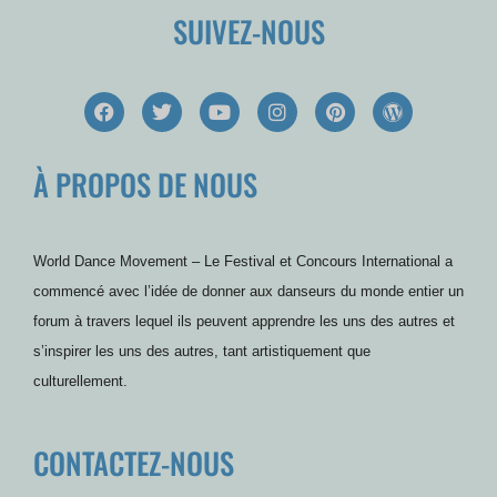
SUIVEZ-NOUS
F
T
Y
I
P
W
a
w
o
n
i
o
c
i
u
s
n
r
e
t
t
t
t
d
À PROPOS DE NOUS
b
t
u
a
e
P
o
e
b
g
r
r
o
r
e
r
e
e
k
a
s
s
m
t
s
World Dance Movement – Le Festival et Concours International a
commencé avec l’idée de donner aux danseurs du monde entier un
forum à travers lequel ils peuvent apprendre les uns des autres et
s’inspirer les uns des autres, tant artistiquement que
culturellement.
CONTACTEZ-NOUS