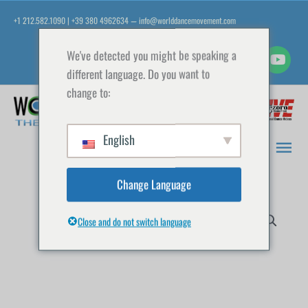
Aller
+1 212.582.1090 | +39 380 4962634
info@worlddancemovement.com
—
au
contenu
We've detected you might be speaking a
different language. Do you want to
change to:
Men
prin
English
Change Language
Close and do not switch language