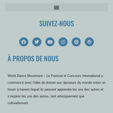
SUIVEZ-NOUS
F
T
Y
I
P
W
a
w
o
n
i
o
c
i
u
s
n
r
e
t
t
t
t
d
À PROPOS DE NOUS
b
t
u
a
e
P
o
e
b
g
r
r
o
r
e
r
e
e
k
a
s
s
m
t
s
World Dance Movement – Le Festival et Concours International a
commencé avec l’idée de donner aux danseurs du monde entier un
forum à travers lequel ils peuvent apprendre les uns des autres et
s’inspirer les uns des autres, tant artistiquement que
culturellement.