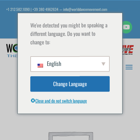
Aller
+1 212.582.1090 | +39 380 4962634
info@worlddancemovement.com
—
au
contenu
We've detected you might be speaking a
different language. Do you want to
change to:
Men
prin
English
Change Language
Close and do not switch language