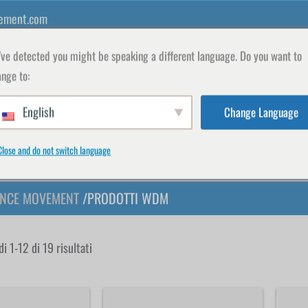
ement.com
ve detected you might be speaking a different language. Do you want to
nge to:
English
Change Language
INSEGNANTI
SHOP
ISCRIVITI
IL MIO
Close and do not switch language
NCE MOVEMENT
/PRODOTTI WDM
Ordina
in
di 1-12 di 19 risultati
base
al
più
recente