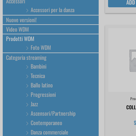
Accessori
ADD
Accessori per la danza
Nuove versioni!
Video WDM
Prodotti WDM
Foto WDM
Categoria streaming
Bambini
Tecnica
Ballo latino
Progressioni
Pro
Jazz
COLL
Ascensori/Partnership
Contemporaneo
Danza commerciale