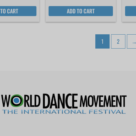
 TO CART
ADD TO CART
1
2