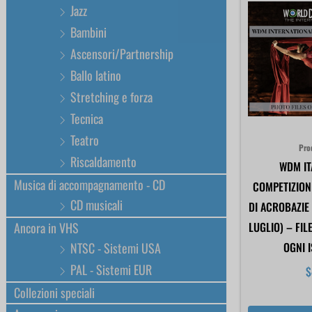
Jazz
Bambini
Ascensori/Partnership
Ballo latino
Stretching e forza
Tecnica
Teatro
Pro
Riscaldamento
WDM IT
Musica di accompagnamento - CD
COMPETIZION
CD musicali
DI ACROBAZIE 
Ancora in VHS
LUGLIO) – FIL
NTSC - Sistemi USA
OGNI 
PAL - Sistemi EUR
$
Collezioni speciali