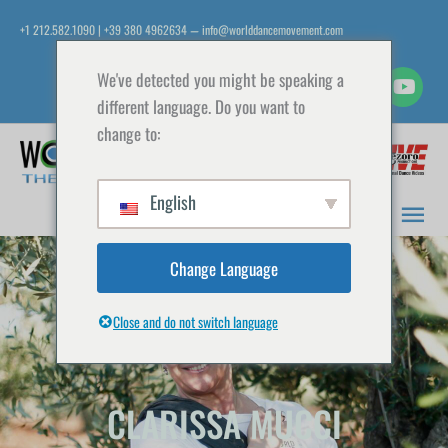
Vai
+1 212.582.1090 | +39 380 4962634
info@worlddancemovement.com
—
al
contenuto
We've detected you might be speaking a
different language. Do you want to
change to:
Men
prin
English
Change Language
Close and do not switch language
CLARISSA MUCCI