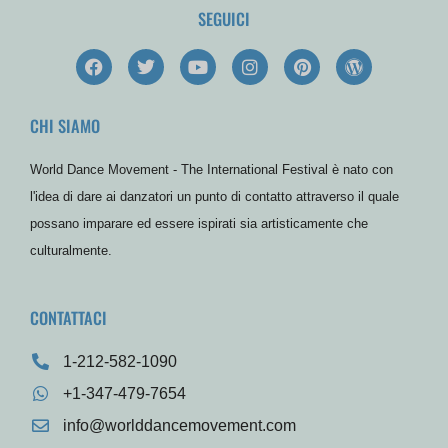
SEGUICI
F
T
Y
I
P
W
a
w
o
n
i
o
c
i
u
s
n
r
e
t
t
t
t
d
CHI SIAMO
b
t
u
a
e
P
o
e
b
g
r
r
o
r
e
r
e
e
World Dance Movement - The International Festival è nato con
k
a
s
s
m
t
s
l'idea di dare ai danzatori un punto di contatto attraverso il quale
possano imparare ed essere ispirati sia artisticamente che
culturalmente.
CONTATTACI
1-212-582-1090
+1-347-479-7654
info@worlddancemovement.com