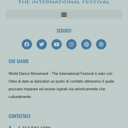
SEGUICI
F
T
Y
I
P
W
a
w
o
n
i
o
c
i
u
s
n
r
e
t
t
t
t
d
CHI SIAMO
b
t
u
a
e
P
o
e
b
g
r
r
o
r
e
r
e
e
World Dance Movement - The International Festival è nato con
k
a
s
s
m
t
s
l'idea di dare ai danzatori un punto di contatto attraverso il quale
possano imparare ed essere ispirati sia artisticamente che
culturalmente.
CONTATTACI