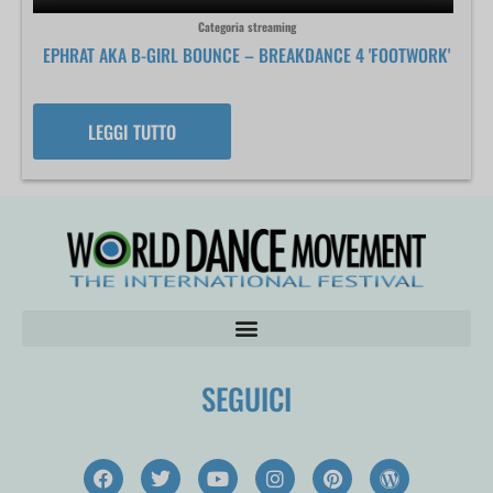
Categoria streaming
EPHRAT AKA B-GIRL BOUNCE – BREAKDANCE 4 'FOOTWORK'
LEGGI TUTTO
SEGUICI
F
T
Y
I
P
W
a
w
o
n
i
o