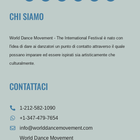
c
i
u
s
n
r
e
t
t
t
t
d
CHI SIAMO
b
t
u
a
e
P
o
e
b
g
r
r
o
r
e
r
e
e
k
a
s
s
m
t
s
World Dance Movement - The International Festival è nato con
l'idea di dare ai danzatori un punto di contatto attraverso il quale
possano imparare ed essere ispirati sia artisticamente che
culturalmente.
CONTATTACI
1-212-582-1090
+1-347-479-7654
info@worlddancemovement.com
World Dance Movement