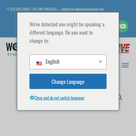
Vai
+1 212.582.1090 | +39 380 4962634
info@worlddancemovement.com
—
al
contenuto
We've detected you might be speaking a
different language. Do you want to
change to:
Men
prin
English
Change Language
Close and do not switch language