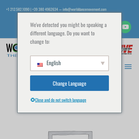
Vai
+1 212.582.1090 | +39 380 4962634
info@worlddancemovement.com
—
al
contenuto
We've detected you might be speaking a
different language. Do you want to
change to:
Men
prin
English
Change Language
Close and do not switch language