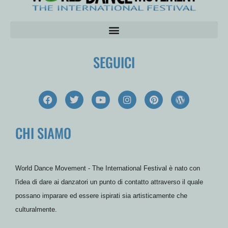
SEGUICI
F
T
Y
I
P
W
a
w
o
n
i
o
c
i
u
s
n
r
e
t
t
t
t
d
CHI SIAMO
b
t
u
a
e
P
o
e
b
g
r
r
o
r
e
r
e
e
k
a
s
s
m
t
s
World Dance Movement - The International Festival è nato con
l'idea di dare ai danzatori un punto di contatto attraverso il quale
possano imparare ed essere ispirati sia artisticamente che
culturalmente.