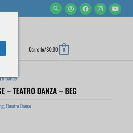
 ACCOUNT
Carrello/
$
0.00
0
re Dance
E – TEATRO DANZA – BEG
ng
,
Theatre Dance