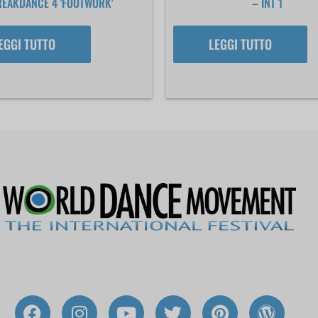
EAKDANCE 4 'FOOTWORK'
– INT 1
EGGI TUTTO
LEGGI TUTTO
F
I
Y
T
P
W