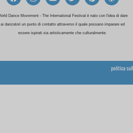
a
n
o
w
i
o
c
s
u
i
n
r
e
t
t
t
t
d
orld Dance Movement - The International Festival è nato con l'idea di dare
b
a
u
t
e
P
ai danzatori un punto di contatto attraverso il quale possano imparare ed
o
g
b
e
r
r
essere ispirati sia artisticamente che culturalmente.
o
r
e
r
e
e
k
a
s
s
m
t
s
politica sul