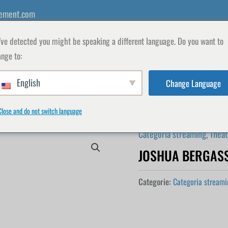
ement.com
ve detected you might be speaking a different language. Do you want to
nge to:
English
Change Language
INSEGNANTI
SHOP
ISCRIVITI
IL MIO
Close and do not switch language
Categoria streaming
,
Theat
JOSHUA BERGASS
Categorie:
Categoria streami