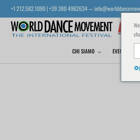
Vai
+1 212.582.1090 | +39 380 4962634
info@worlddancemov
—
al
contenuto
We'
cha
CHI SIAMO
EVENTI WDM