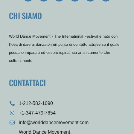
c
i
u
s
n
r
e
t
t
t
t
d
CHI SIAMO
b
t
u
a
e
P
o
e
b
g
r
r
o
r
e
r
e
e
k
a
s
s
m
t
s
World Dance Movement - The International Festival è nato con
l'idea di dare ai danzatori un punto di contatto attraverso il quale
possano imparare ed essere ispirati sia artisticamente che
culturalmente.
CONTATTACI
1-212-582-1090
+1-347-479-7654
info@worlddancemovement.com
World Dance Movement