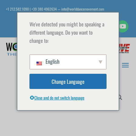
Vai
+1 212.582.1090 | +39 380 4962634
info@worlddancemovement.com
—
al
contenuto
We've detected you might be speaking a
different language. Do you want to
change to:
Men
prin
English
Change Language
Close and do not switch language