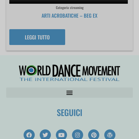
Categoria streaming
ARTI ACROBATICHE – BEG EX
LEGGI TUTTO
SEGUICI
F
T
Y
I
P
W
a
w
o
n
i
o