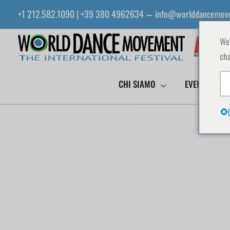
Vai
+1 212.582.1090 | +39 380 4962634
info@worlddancemov
—
al
contenuto
We'
cha
CHI SIAMO
EVENTI WDM