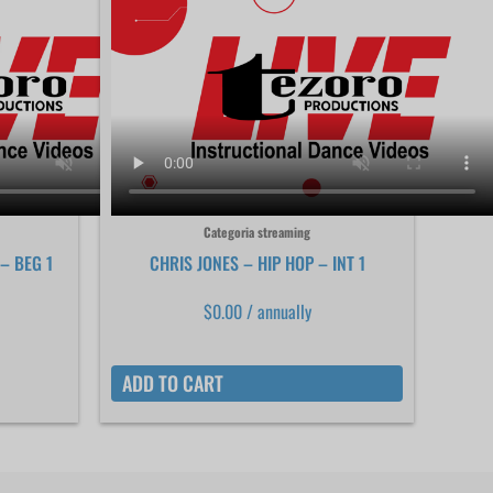
Categoria streaming
– BEG 1
CHRIS JONES – HIP HOP – INT 1
$
0.00
/ annually
ADD TO CART