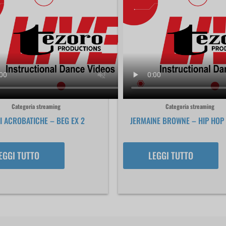
Categoria streaming
Categoria streaming
I ACROBATICHE – BEG EX 2
JERMAINE BROWNE – HIP HOP 
EGGI TUTTO
LEGGI TUTTO