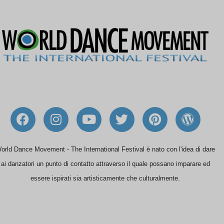
F
I
Y
T
P
W
a
n
o
w
i
o
c
s
u
i
n
r
e
t
t
t
t
d
orld Dance Movement - The International Festival è nato con l'idea di dare
b
a
u
t
e
P
ai danzatori un punto di contatto attraverso il quale possano imparare ed
o
g
b
e
r
r
essere ispirati sia artisticamente che culturalmente.
o
r
e
r
e
e
k
a
s
s
m
t
s