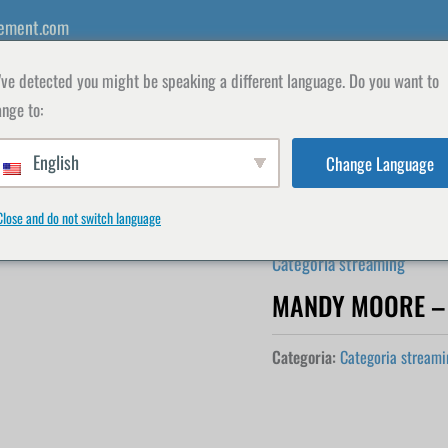
ement.com
ve detected you might be speaking a different language. Do you want to
nge to:
English
Change Language
INSEGNANTI
SHOP
ISCRIVITI
IL MIO
Close and do not switch language
Categoria streaming
MANDY MOORE – 
Categoria:
Categoria streami