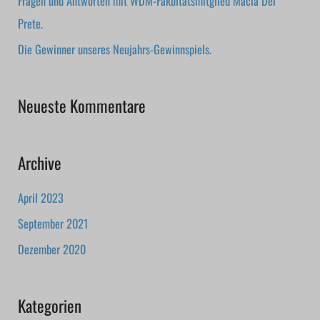
Fragen und Antworten mit WDM-Fakultätsmitglied Macia Del
:
Prete.
Die Gewinner unseres Neujahrs-Gewinnspiels.
Neueste Kommentare
Archive
April 2023
September 2021
Dezember 2020
Kategorien