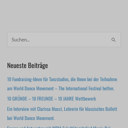
S
u
c
Neueste Beiträge
h
e
10 Fundraising-Ideen für Tanzstudios, die Ihnen bei der Teilnahme
n
am World Dance Movement – The International Festival helfen.
n
10 GRÜNDE – 10 FREUNDE – 10 JAHRE Wettbewerb
a
Ein Interview mit Clarissa Mucci, Lehrerin für klassisches Ballett
c
bei World Dance Movement.
h