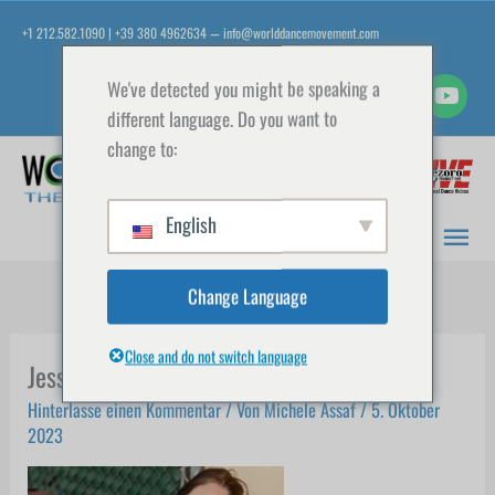
Zum
+1 212.582.1090 | +39 380 4962634
info@worlddancemovement.com
—
Inhalt
springen
We've detected you might be speaking a
different language. Do you want to
change to:
Hau
English
Change Language
Close and do not switch language
Jessa Mendoza
Hinterlasse einen Kommentar
/ Von
Michele Assaf
/
5. Oktober
2023