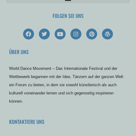
FOLGEN SIE UNS
F
T
Y
I
P
W
a
w
o
n
i
o
c
i
u
s
n
r
e
t
t
t
t
d
ÜBER UNS
b
t
u
a
e
p
o
e
b
g
r
r
o
r
e
r
e
e
k
a
s
s
World Dance Movement – Das Internationale Festival und der
m
t
s
Wettbewerb begannen mit der Idee, Tänzern auf der ganzen Welt
ein Forum zu bieten, in dem sie sowohl künstlerisch als auch
kulturell voneinander lernen und sich gegenseitig inspirieren
können.
KONTAKTIERE UNS