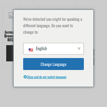
We've detected you might be speaking a
different language. Do you want to
change to:
Jermaine
Jermaine
Mandy
Mandy
Mandy
Browne –
Browne –
Moore –
Moore –
Moore –
BEG 1
INT 1
Gewichtsveränderung
Gewichtsveränderung
Gewichtsveränderu
- INT
- BEG
- ADV
English
WEITERLESEN
WEITERLESEN
WEITERLESEN
WEITERLESEN
WEITERLES
Change Language
Close and do not switch language