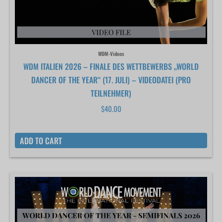
WDM-Videos
WDM ITALIEN 2026 – FINALE DES WETTBEWERBS „WORLD
DANCER OF THE YEAR“ (17. JULI) – VIDEODATEI (PRO
TEILNEHMER)
$
40.00
ADD TO CART