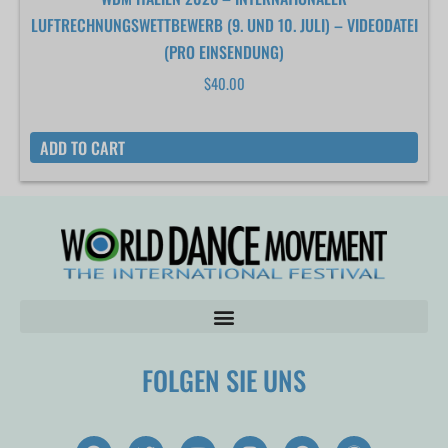
LUFTRECHNUNGSWETTBEWERB (9. UND 10. JULI) – VIDEODATEI
(PRO EINSENDUNG)
$
40.00
ADD TO CART
FOLGEN SIE UNS
F
T
Y
I
P
W