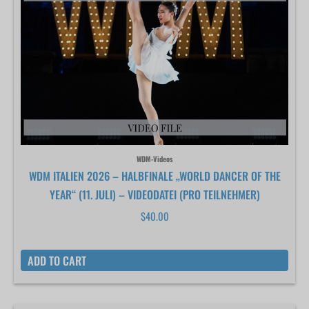
WDM-Videos
WDM ITALIEN 2026 – HALBFINALE „WORLD DANCER OF THE
YEAR“ (11. JULI) – VIDEODATEI (PRO TEILNEHMER)
$
40.00
ADD TO CART