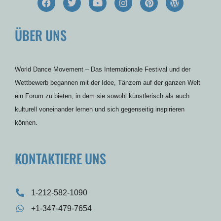
a
w
o
n
i
o
c
i
u
s
n
r
e
t
t
t
t
d
ÜBER UNS
b
t
u
a
e
p
o
e
b
g
r
r
o
r
e
r
e
e
k
a
s
s
m
t
s
World Dance Movement – Das Internationale Festival und der
Wettbewerb begannen mit der Idee, Tänzern auf der ganzen Welt
ein Forum zu bieten, in dem sie sowohl künstlerisch als auch
kulturell voneinander lernen und sich gegenseitig inspirieren
können.
KONTAKTIERE UNS
1-212-582-1090
+1-347-479-7654