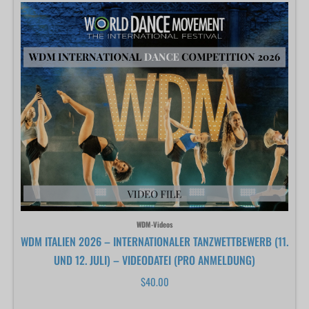
WDM-Videos
WDM ITALIEN 2026 – INTERNATIONALER TANZWETTBEWERB (11.
UND 12. JULI) – VIDEODATEI (PRO ANMELDUNG)
$
40.00