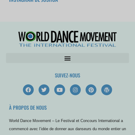
SUIVEZ-NOUS
F
T
Y
I
P
W
a
w
o
n
i
o
c
i
u
s
n
r
e
t
t
t
t
d
À PROPOS DE NOUS
b
t
u
a
e
P
o
e
b
g
r
r
o
r
e
r
e
e
World Dance Movement – Le Festival et Concours International a
k
a
s
s
m
t
s
commencé avec l’idée de donner aux danseurs du monde entier un