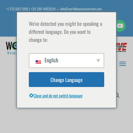
Vai
+1 212.582.1090 | +39 380 4962634
info@worlddancemovement.com
—
al
contenuto
We've detected you might be speaking a
different language. Do you want to
change to:
Men
prin
English
Change Language
Close and do not switch language