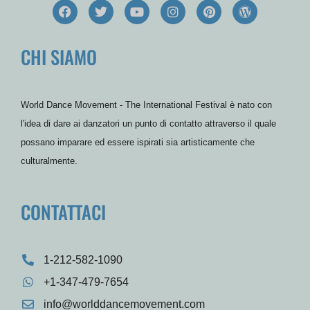
F
T
Y
I
P
W
a
w
o
n
i
o
c
i
u
s
n
r
e
t
t
t
t
d
CHI SIAMO
b
t
u
a
e
P
o
e
b
g
r
r
o
r
e
r
e
e
k
a
s
s
m
t
s
World Dance Movement - The International Festival è nato con
l'idea di dare ai danzatori un punto di contatto attraverso il quale
possano imparare ed essere ispirati sia artisticamente che
culturalmente.
CONTATTACI
1-212-582-1090
+1-347-479-7654
info@worlddancemovement.com