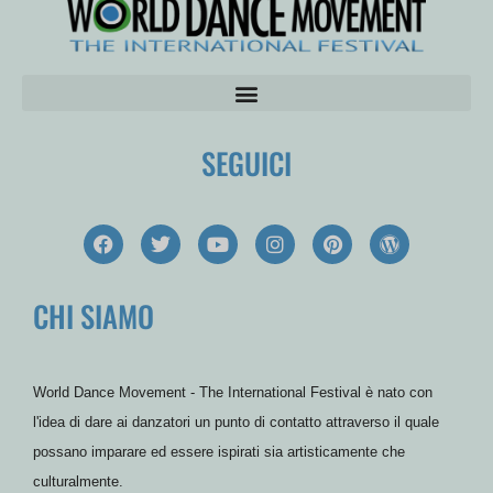
SEGUICI
F
T
Y
I
P
W
a
w
o
n
i
o
c
i
u
s
n
r
e
t
t
t
t
d
CHI SIAMO
b
t
u
a
e
P
o
e
b
g
r
r
o
r
e
r
e
e
k
a
s
s
m
t
s
World Dance Movement - The International Festival è nato con
l'idea di dare ai danzatori un punto di contatto attraverso il quale
possano imparare ed essere ispirati sia artisticamente che
culturalmente.