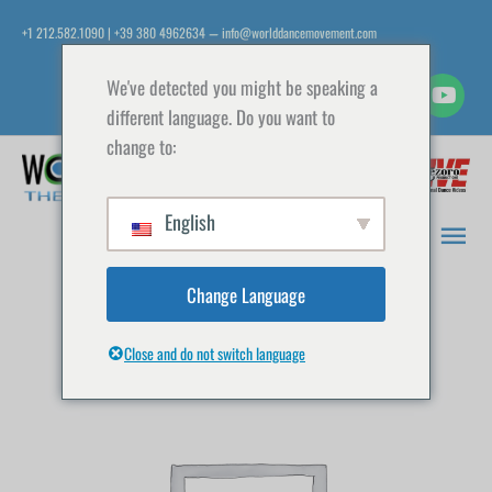
Vai
+1 212.582.1090 | +39 380 4962634
info@worlddancemovement.com
—
al
contenuto
We've detected you might be speaking a
different language. Do you want to
change to:
Men
prin
English
Change Language
Close and do not switch language