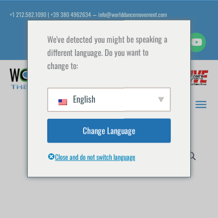
Aller
+1 212.582.1090 | +39 380 4962634
info@worlddancemovement.com
—
au
contenu
We've detected you might be speaking a
different language. Do you want to
change to:
Men
prin
English
Change Language
Close and do not switch language