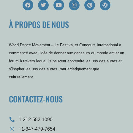
F
T
Y
I
P
W
a
w
o
n
i
o
c
i
u
s
n
r
e
t
t
t
t
d
À PROPOS DE NOUS
b
t
u
a
e
P
o
e
b
g
r
r
o
r
e
r
e
e
k
a
s
s
m
t
s
World Dance Movement – Le Festival et Concours International a
commencé avec l’idée de donner aux danseurs du monde entier un
forum à travers lequel ils peuvent apprendre les uns des autres et
s’inspirer les uns des autres, tant artistiquement que
culturellement.
CONTACTEZ-NOUS
1-212-582-1090
+1-347-479-7654