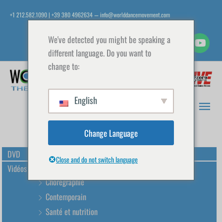
Aller
+1 212.582.1090 | +39 380 4962634
info@worlddancemovement.com
—
au
contenu
We've detected you might be speaking a
different language. Do you want to
change to:
Men
prin
English
Change Language
DVD
Close and do not switch language
Vidéos de danse
Chorégraphie
Contemporain
Santé et nutrition