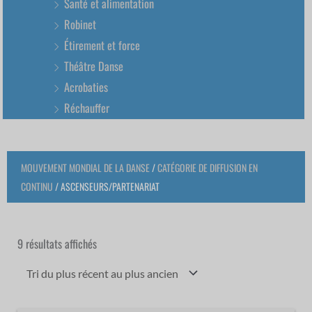
Santé et alimentation
Robinet
Étirement et force
Théâtre Danse
Acrobaties
Réchauffer
MOUVEMENT MONDIAL DE LA DANSE
/
CATÉGORIE DE DIFFUSION EN
CONTINU
/ ASCENSEURS/PARTENARIAT
Trié
du
plus
9 résultats affichés
récent
au
plus
ancien