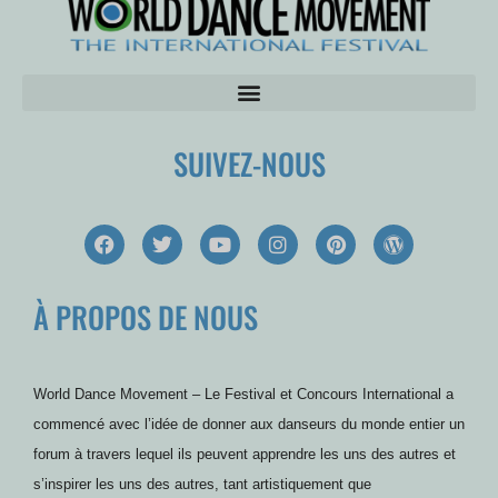
SUIVEZ-NOUS
F
T
Y
I
P
W
a
w
o
n
i
o
c
i
u
s
n
r
e
t
t
t
t
d
À PROPOS DE NOUS
b
t
u
a
e
P
o
e
b
g
r
r
o
r
e
r
e
e
k
a
s
s
m
t
s
World Dance Movement – Le Festival et Concours International a
commencé avec l’idée de donner aux danseurs du monde entier un
forum à travers lequel ils peuvent apprendre les uns des autres et
s’inspirer les uns des autres, tant artistiquement que