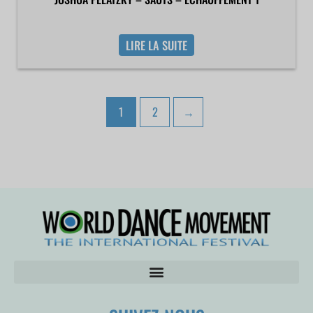
LIRE LA SUITE
1
2
→