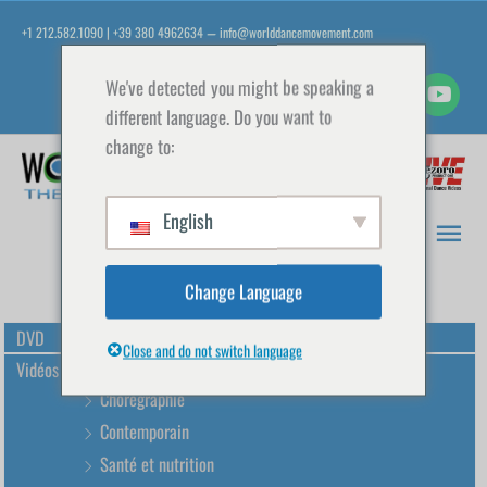
Aller
+1 212.582.1090 | +39 380 4962634
info@worlddancemovement.com
—
au
contenu
We've detected you might be speaking a
different language. Do you want to
change to:
Men
prin
English
Change Language
DVD
Close and do not switch language
Vidéos de danse
Chorégraphie
Contemporain
Santé et nutrition