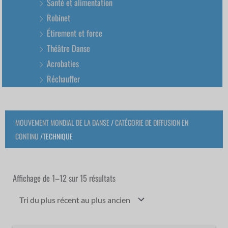
Santé et alimentation
Robinet
Étirement et force
Théâtre Danse
Acrobaties
Réchauffer
MOUVEMENT MONDIAL DE LA DANSE
/
CATÉGORIE DE DIFFUSION EN
CONTINU
/TECHNIQUE
Trié
du
plus
Affichage de 1–12 sur 15 résultats
récent
au
plus
ancien