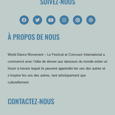
SUIVEZ-NOUS
F
T
Y
I
P
W
a
w
o
n
i
o
c
i
u
s
n
r
e
t
t
t
t
d
À PROPOS DE NOUS
b
t
u
a
e
P
o
e
b
g
r
r
o
r
e
r
e
e
k
a
s
s
m
t
s
World Dance Movement – Le Festival et Concours International a
commencé avec l’idée de donner aux danseurs du monde entier un
forum à travers lequel ils peuvent apprendre les uns des autres et
s’inspirer les uns des autres, tant artistiquement que
culturellement.
CONTACTEZ-NOUS