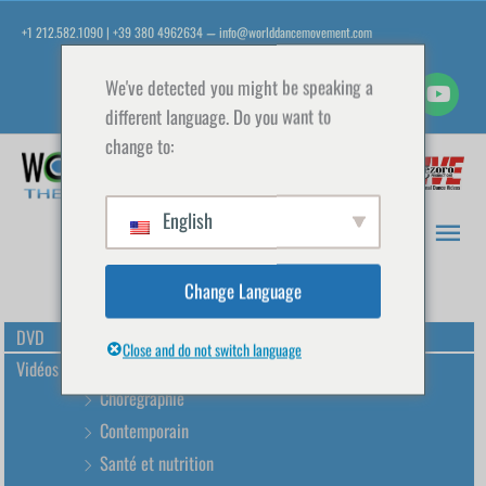
Aller
+1 212.582.1090 | +39 380 4962634
info@worlddancemovement.com
—
au
contenu
We've detected you might be speaking a
different language. Do you want to
change to:
Men
prin
English
Change Language
DVD
Close and do not switch language
Vidéos de danse
Chorégraphie
Contemporain
Santé et nutrition