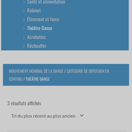
Santé et alimentation
Robinet
Étirement et force
Théâtre Danse
Acrobaties
Réchauffer
MOUVEMENT MONDIAL DE LA DANSE
/
CATÉGORIE DE DIFFUSION EN
CONTINU
/ THÉÂTRE DANSE
Trié
du
plus
3 résultats affichés
récent
au
plus
ancien