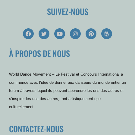
SUIVEZ-NOUS
F
T
Y
I
P
W
a
w
o
n
i
o
c
i
u
s
n
r
e
t
t
t
t
d
À PROPOS DE NOUS
b
t
u
a
e
P
o
e
b
g
r
r
o
r
e
r
e
e
k
a
s
s
m
t
s
World Dance Movement – Le Festival et Concours International a
commencé avec l’idée de donner aux danseurs du monde entier un
forum à travers lequel ils peuvent apprendre les uns des autres et
s’inspirer les uns des autres, tant artistiquement que
culturellement.
CONTACTEZ-NOUS